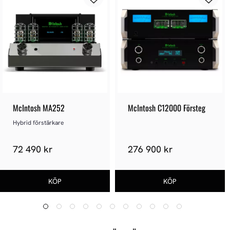
McIntosh MA252
McIntosh C12000 Försteg
Hybrid förstärkare
72 490 kr
276 900 kr