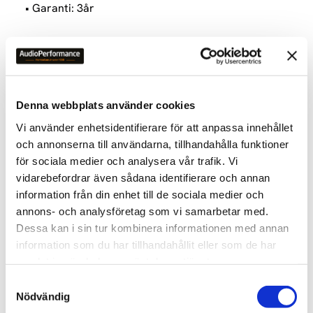
• Garanti: 3år
RELATERADE PRODUKTER
Denna webbplats använder cookies
Vi använder enhetsidentifierare för att anpassa innehållet
Lägg till i favoriter
Lägg till 
och annonserna till användarna, tillhandahålla funktioner
för sociala medier och analysera vår trafik. Vi
vidarebefordrar även sådana identifierare och annan
information från din enhet till de sociala medier och
annons- och analysföretag som vi samarbetar med.
Dessa kan i sin tur kombinera informationen med annan
information som du har tillhandahållit eller som de har
samlat in när du har använt deras tjänster.
MCINTOSH MC830 
MCINTOSH MCD85 SACD/CD 
MONOSLUTSTEG
PLAYER
S
Solid-State Monoslutsteg
SACD/CD Player
Nödvändig
a
86 900
kr
86 490
kr