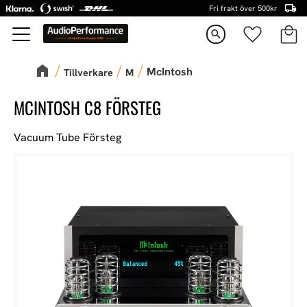
Fri frakt över 500kr
Kundva
Favorite
Meny
search
McIntosh
Tillverkare
M
MCINTOSH C8 FÖRSTEG
Vacuum Tube Försteg