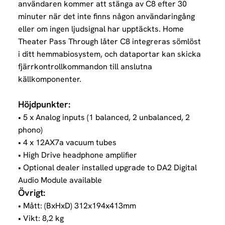
användaren kommer att stänga av C8 efter 30
minuter när det inte finns någon användaringång
eller om ingen ljudsignal har upptäckts. Home
Theater Pass Through låter C8 integreras sömlöst
i ditt hemmabiosystem, och dataportar kan skicka
fjärrkontrollkommandon till anslutna
källkomponenter.
Höjdpunkter:
• 5 x Analog inputs (1 balanced, 2 unbalanced, 2
phono)
• 4 x 12AX7a vacuum tubes
• High Drive headphone amplifier
• Optional dealer installed upgrade to DA2 Digital
Audio Module available
Övrigt:
• Mått: (BxHxD) 312x194x413mm
• Vikt: 8,2 kg