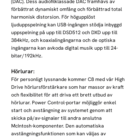
(DAC).
Dess audiofilklassade DAC framhävs av
förbättrat dynamiskt omfång och förbättrad total
harmonisk distorsion.
För högupplöst
ljuduppspelning kan USB-ingången stödja inbyggd
uppspelning på upp till DSD512 och DXD upp till
384kHz, och koaxialingångarna och de optiska
ingångarna kan avkoda digital musik upp till 24-
bitar/192kHz.
Hörlurar:
För personligt lyssnande kommer C8 med vår High
Drive hörlursförstärkare som har massor av kraft
och flexibilitet för att driva ett brett utbud av
hörlurar. Power Control-portar möjliggör enkel
start och avstängning av systemet genom att
skicka på/av-signaler till andra anslutna
McIntosh-komponenter. Den automatiska
avstängningsfunktionen som kan väljas av