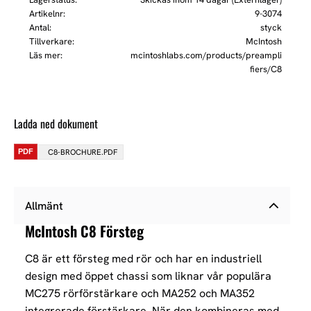
Artikelnr
9-3074
Antal
styck
Tillverkare
McIntosh
Läs mer
mcintoshlabs.com/products/preampli
fiers/C8
Ladda ned dokument
C8-BROCHURE.PDF
Allmänt
McIntosh C8 Försteg
C8 är ett försteg med rör och har en industriell
design med öppet chassi som liknar vår populära
MC275 rörförstärkare och MA252 och MA352
integrerade förstärkare. När den kombineras med