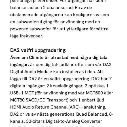
personliga preferenser. För utgångar har den 1
balanserad och 2 obalanserad; En av de
obalanserade utgångarna kan konfigureras som
en subwooferutgång för användning med en
powered subwoofer för att ytterligare förbättra
låga frekvenser.
DA2 valfri uppgradering:
Även om C8 inte är utrustad med några digitala
ingångar,
är den digital-ljudklar eftersom vår DA2
Digital Audio Module kan installeras i den.
Att
lägga till DA2 är en valfri uppgradering.
DA2 har 7
digitala ingångar: 2 koaxialingångar, 2 optiska, 1
USB, 1 MCT (för användning med vår MCT500 eller
MCT80 SACD/CD Transport) och 1 enbart ljud
HDMI Audio Return Channel (ARC)1-anslutning.
DA2 drivs av nästa generations Quad Balanced, 8-
kanals, 32-bitars Digital-to-Analog Converter