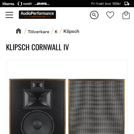
Fri frakt över 500kr
Kundva
Favorite
Meny
search
Klipsch
Tillverkare
K
KLIPSCH CORNWALL IV