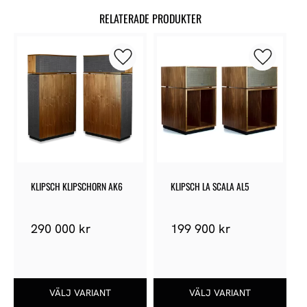
RELATERADE PRODUKTER
Lägg till i favoriter
Lägg till 
KLIPSCH KLIPSCHORN AK6
KLIPSCH LA SCALA AL5
290 000
kr
199 900
kr