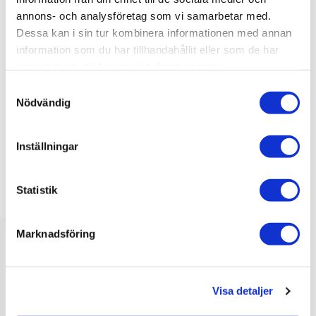
annons- och analysföretag som vi samarbetar med.
Du
Dessa kan i sin tur kombinera informationen med annan
information som du har tillhandahållit eller som de har
samlat in när du har använt deras tjänster.
S
Nödvändig
a
Bli den första att lämna ett omdöme.
m
t
Inställningar
y
c
k
Statistik
LIKNANDE PRODUKTER
e
s
Marknadsföring
v
a
l
Visa detaljer