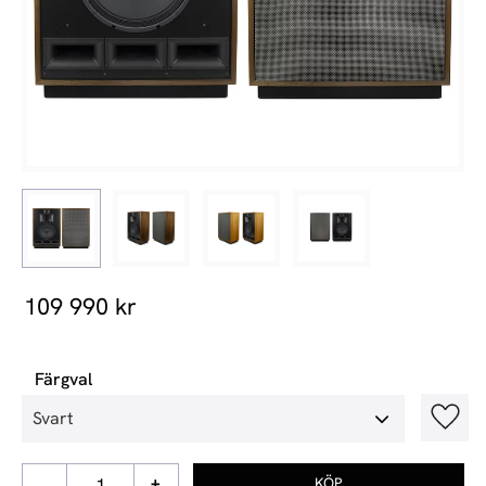
109 990
kr
Färgval
Lägg t
-
+