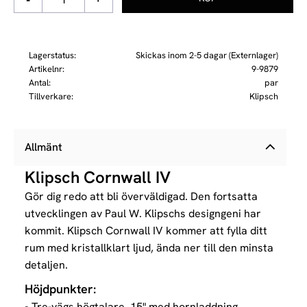
Lagerstatus
Skickas inom 2-5 dagar (Externlager)
Artikelnr
9-9879
Antal
par
Tillverkare
Klipsch
Allmänt
Klipsch Cornwall IV
Gör dig redo att bli överväldigad. Den fortsatta
utvecklingen av Paul W. Klipschs designgeni har
kommit. Klipsch Cornwall IV kommer att fylla ditt
rum med kristallklart ljud, ända ner till den minsta
detaljen.
Höjdpunkter:
• Tre-vägs högtalare, 15" med hornladdning