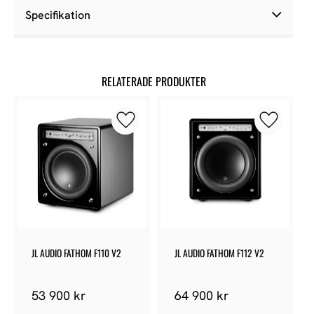
Specifikation
RELATERADE PRODUKTER
Lägg till i favoriter
Lägg till 
JL AUDIO FATHOM F110 V2
JL AUDIO FATHOM F112 V2
53 900
kr
64 900
kr