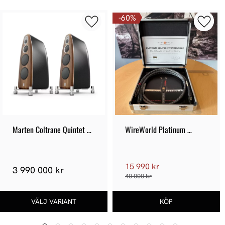
60
%
Marten Coltrane Quintet 
WireWorld Platinum 
Extreme
Eclipse 8 Interconnect 
RCA - 1m - Pre-Owned
15 990 kr
3 990 000 kr
40 000 kr