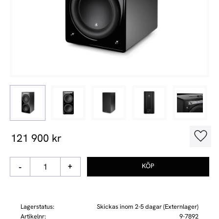
121 900
kr
Lägg t
-
+
Lagerstatus
Skickas inom 2-5 dagar (Externlager)
Artikelnr
9-7892