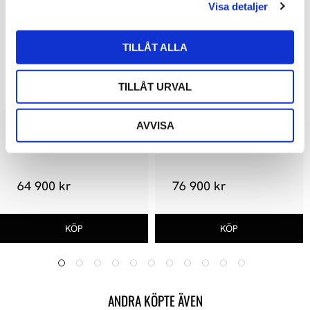
Visa detaljer
TILLÅT ALLA
TILLÅT URVAL
AVVISA
JL Audio Fathom F112 v2
JL Audio Fathom F113 v2
64 900 kr
76 900 kr
ANDRA KÖPTE ÄVEN