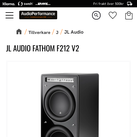
Fri frakt över 500kr
Kundva
Favorite
Meny
search
JL Audio
Tillverkare
J
JL AUDIO FATHOM F212 V2