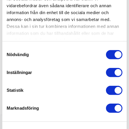
vidarebefordrar även sådana identifierare och annan
information från din enhet till de sociala medier och
annons- och analysföretag som vi samarbetar med.
OMDÖMEN
Dessa kan i sin tur kombinera informationen med annan
Du
information som du har tillhandahållit eller som de har
samlat in när du har använt deras tjänster.
S
Nödvändig
a
m
t
Inställningar
Bli den första att lämna ett omdöme.
y
c
k
Statistik
e
LIKNANDE PRODUKTER
s
Marknadsföring
v
a
l