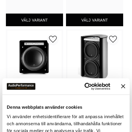
Lägg till i favoriter
Lägg till 
JL AUDIO FATHOM F113 V2
JL AUDIO GOTHAM G213 V2
Denna webbplats använder cookies
76 900
kr
324 900
kr
Vi använder enhetsidentifierare för att anpassa innehållet
och annonserna till användarna, tillhandahålla funktioner
för sociala medier och analysera vår trafik. Vi