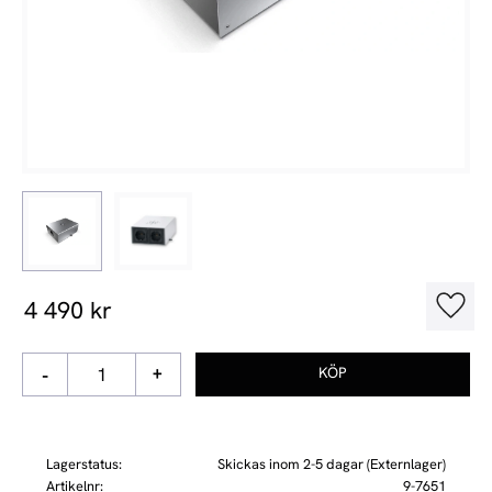
4 490
kr
Lägg t
-
+
Lagerstatus
Skickas inom 2-5 dagar (Externlager)
Artikelnr
9-7651