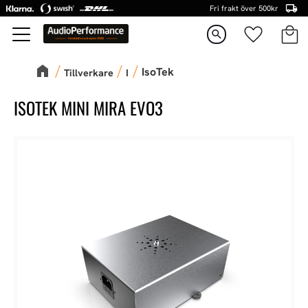
Fri frakt över 500kr
Kundva
Favorite
Meny
search
IsoTek
Tillverkare
I
ISOTEK MINI MIRA EVO3