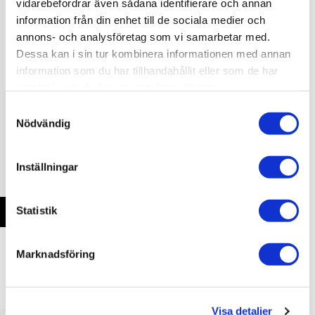
vidarebefordrar även sådana identifierare och annan
information från din enhet till de sociala medier och
annons- och analysföretag som vi samarbetar med.
Dessa kan i sin tur kombinera informationen med annan
information som du har tillhandahållit eller som de har
samlat in när du har använt deras tjänster.
S
IsoTek Gemini V5
iFi-Audio iPower ELITe
Nödvändig
a
m
t
5 190 kr
3 690 kr
Inställningar
y
c
k
Statistik
e
s
Marknadsföring
v
a
ANDRA KÖPTE ÄVEN
l
Visa detaljer