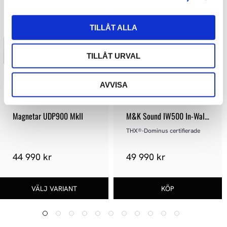
TILLÅT ALLA
TILLÅT URVAL
AVVISA
Magnetar UDP900 MkII
M&K Sound IW500 In-Wall 
LCR Speaker
THX®-Dominus certifierade
44 990 kr
49 990 kr