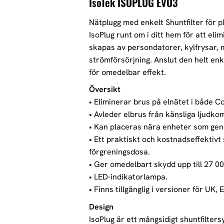
IsoTek ISOPLUG EVO3
Nätplugg med enkelt Shuntfilter för p
IsoPlug runt om i ditt hem för att eli
skapas av persondatorer, kylfrysar,
strömförsörjning. Anslut den helt enk
för omedelbar effekt.
Översikt
• Eliminerar brus på elnätet i både 
• Avleder elbrus från känsliga ljudk
• Kan placeras nära enheter som gen
• Ett praktiskt och kostnadseffektivt
förgreningsdosa.
• Ger omedelbart skydd upp till 27 00
• LED-indikatorlampa.
• Finns tillgänglig i versioner för UK,
Design
IsoPlug är ett mångsidigt shuntfilter