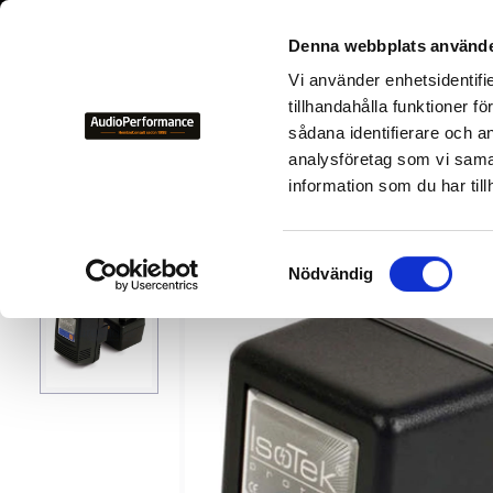
+46 700-
Denna webbplats använde
Vi använder enhetsidentifi
NYHETER
KAMPANJER
BEGAGNAD HIFI
TILLVER
tillhandahålla funktioner f
sådana identifierare och a
analysföretag som vi sama
Tillverkare
I
IsoTek
information som du har till
S
Nödvändig
a
m
t
y
c
k
e
s