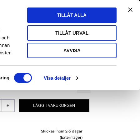
tängt till 29/8
Fri frakt över 500kr
Kundvagn
Favoriter
TILLÅT ALLA
Butik
Logga in
ARE
HIFI HÖRLURAR
HIFI KABLAR
EVENT
n
TILLÅT URVAL
- och
annan
AVVISA
nster.
SOPLUG EVO3
ring
Visa detaljer
Lägg till i favoriter
+
Skickas inom 2-5 dagar
(Externlager)