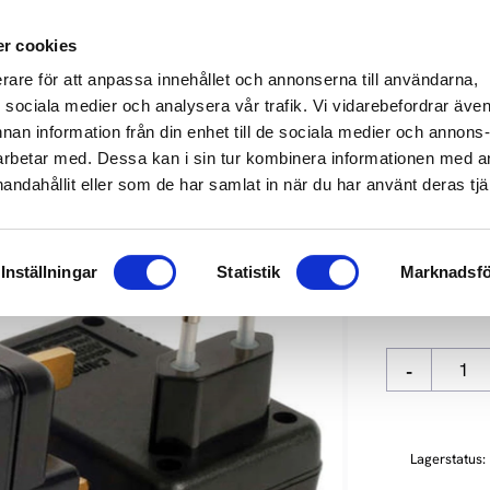
649 610
info@audioperformance.se
Mån-Fre: 11.00-18.00, Lördagar: S
r cookies
erare för att anpassa innehållet och annonserna till användarna,
KARE
SKIVSPELARE
STEREO
HEMMABIO
HÖGTAL
ör sociala medier och analysera vår trafik. Vi vidarebefordrar äve
nnan information från din enhet till de sociala medier och annons
rbetar med. Dessa kan i sin tur kombinera informationen med 
handahållit eller som de har samlat in när du har använt deras tjä
ISOTEK I
Inställningar
Statistik
Marknadsfö
1 490
kr
-
Lagerstatus