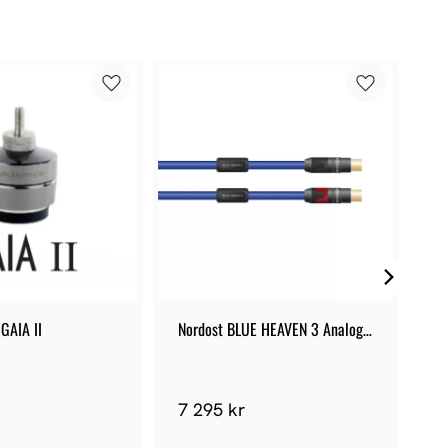
 GAIA II
Nordost BLUE HEAVEN 3 Analog 
Fi
RCA
7 295 kr
4