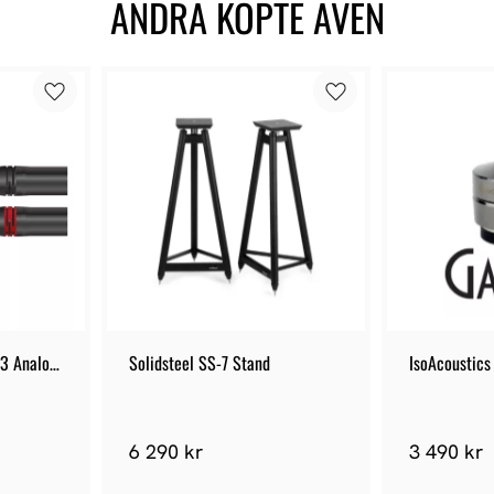
ANDRA KÖPTE ÄVEN
3 Analog 
Solidsteel SS-7 Stand
IsoAcoustics
6 290 kr
3 490 kr