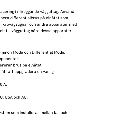
lacering i närliggande vägguttag. Använd
minera differentialbrus på elnätet som
 mikrovågsugnar och andra apparater med
elt till vägguttag nära dessa apparater
Common Mode och Differential Mode.
omponenter.
ererar brus på elnätet.
 sätt att uppgradera en vanlig
0 A.
 EU, USA och AU.
system som installeras mellan fas och