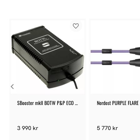
SBooster mkII BOTW P&P ECO 
Nordost PURPLE FLARE 
PSU
XLR
3 990 kr
5 770 kr