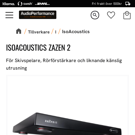
Fri frakt över 500kr
Kundva
Favorite
Meny
search
IsoAcoustics
Tillverkare
I
ISOACOUSTICS ZAZEN 2
För Skivspelare, Rörförstärkare och liknande känslig
utrusning