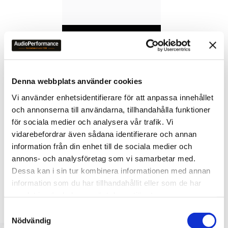
OMDÖMEN
Du
Denna webbplats använder cookies
Vi använder enhetsidentifierare för att anpassa innehållet
och annonserna till användarna, tillhandahålla funktioner
för sociala medier och analysera vår trafik. Vi
vidarebefordrar även sådana identifierare och annan
information från din enhet till de sociala medier och
Bli den första att lämna ett omdöme.
annons- och analysföretag som vi samarbetar med.
Dessa kan i sin tur kombinera informationen med annan
information som du har tillhandahållit eller som de har
samlat in när du har använt deras tjänster.
LIKNANDE PRODUKTER
S
Nödvändig
a