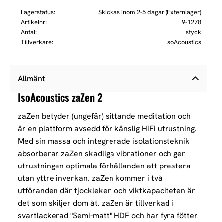
Lagerstatus
Skickas inom 2-5 dagar (Externlager)
Artikelnr
9-1278
Antal
styck
Tillverkare
IsoAcoustics
Allmänt
IsoAcoustics zaZen 2
zaZen betyder (ungefär) sittande meditation och
är en plattform avsedd för känslig HiFi utrustning.
Med sin massa och integrerade isolationsteknik
absorberar zaZen skadliga vibrationer och ger
utrustningen optimala förhållanden att prestera
utan yttre inverkan.
zaZen kommer i två
utföranden där tjockleken och viktkapaciteten är
det som skiljer dom åt.
zaZen är tillverkad i
svartlackerad "Semi-matt" HDF och har fyra fötter