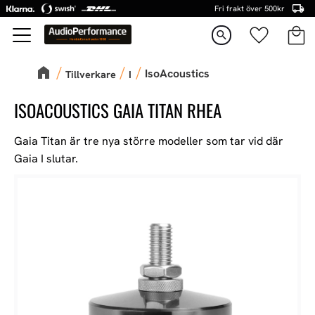
Fri frakt över 500kr
Kundva
Favorite
Meny
search
IsoAcoustics
Tillverkare
I
ISOACOUSTICS GAIA TITAN RHEA
Gaia Titan är tre nya större modeller som tar vid där
Gaia I slutar.