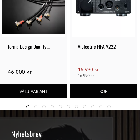
Jorma Design Duality 
Violectric HPA V222
Loudspeaker
15 990 kr
46 000 kr
16 990 kr
Nyhetsbrev