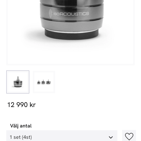
12 990
kr
Välj antal
Lägg t