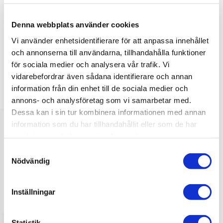
Denna webbplats använder cookies
Bli den första att lämna ett omdöme.
Vi använder enhetsidentifierare för att anpassa innehållet
och annonserna till användarna, tillhandahålla funktioner
för sociala medier och analysera vår trafik. Vi
vidarebefordrar även sådana identifierare och annan
information från din enhet till de sociala medier och
LIKNANDE PRODUKTER
annons- och analysföretag som vi samarbetar med.
Dessa kan i sin tur kombinera informationen med annan
information som du har tillhandahållit eller som de har
samlat in när du har använt deras tjänster.
S
Nödvändig
a
m
t
Inställningar
y
c
k
Statistik