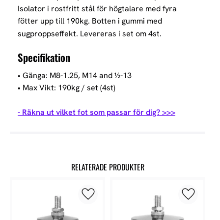
Isolator i rostfritt stål för högtalare med fyra
fötter upp till 190kg. Botten i gummi med
sugproppseffekt. Levereras i set om 4st.
Specifikation
• Gänga: M8-1.25, M14 and ½-13
• Max Vikt: 190kg / set (4st)
- Räkna ut vilket fot som passar för dig? >>>
RELATERADE PRODUKTER
Lägg till i favoriter
Lägg till 