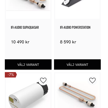
IFI-AUDIO SUPAQUASAR
IFI-AUDIO POWERSTATION
10 490
kr
8 590
kr
7
%
Lägg till i favoriter
Lägg till 