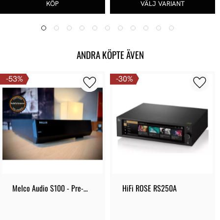
ANDRA KÖPTE ÄVEN
53
%
30
%
Melco Audio S100 - Pre-
HiFi ROSE RS250A
owned