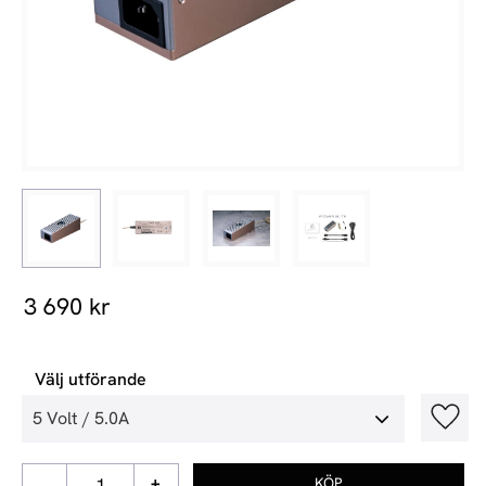
3 690
kr
Välj utförande
Lägg t
-
+