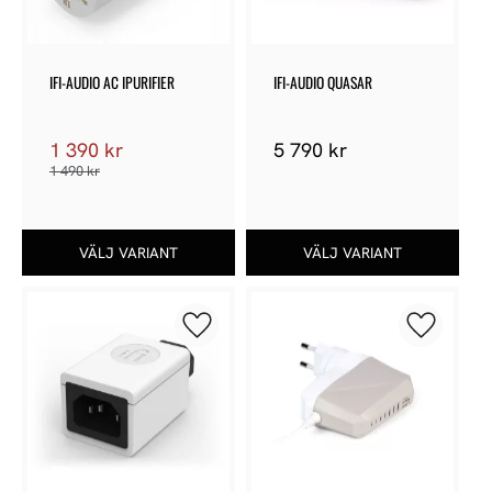
IFI-AUDIO AC IPURIFIER
IFI-AUDIO QUASAR
1 390
kr
5 790
kr
1 490
kr
Lägg till i favoriter
Lägg till 