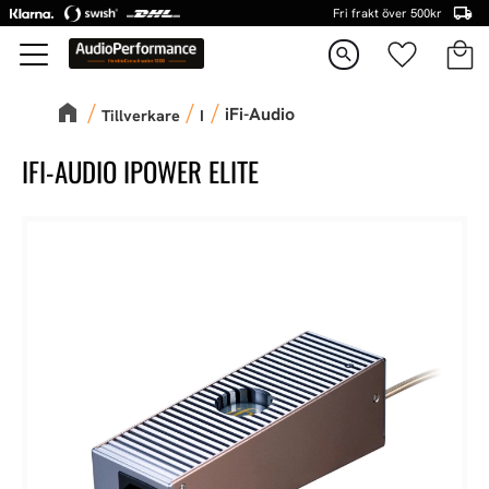
Fri frakt över 500kr
Kundva
Favorite
Meny
search
iFi-Audio
Tillverkare
I
IFI-AUDIO IPOWER ELITE