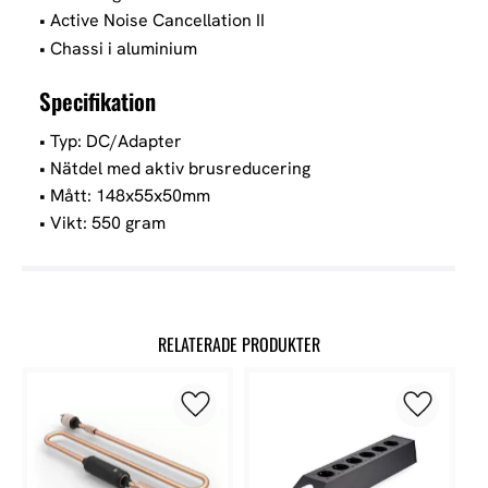
• Active Noise Cancellation II
• Chassi i aluminium
Specifikation
• Typ: DC/Adapter
• Nätdel med aktiv brusreducering
• Mått: 148x55x50mm
• Vikt: 550 gram
RELATERADE PRODUKTER
Lägg till i favoriter
Lägg till 