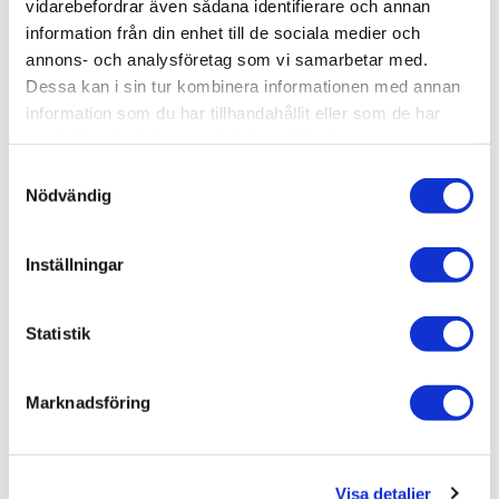
vidarebefordrar även sådana identifierare och annan
information från din enhet till de sociala medier och
RELATERADE PRODUKTER
annons- och analysföretag som vi samarbetar med.
Dessa kan i sin tur kombinera informationen med annan
information som du har tillhandahållit eller som de har
Lägg till i favoriter
Lägg till 
samlat in när du har använt deras tjänster.
S
Nödvändig
a
m
t
Inställningar
y
c
HIFI ROSE RA180
HIFI ROSE RA280
k
Statistik
Integrerad förstärkare 
e
med innovativa teknologier
s
74 990
kr
39 900
kr
Marknadsföring
v
a
l
Visa detaljer