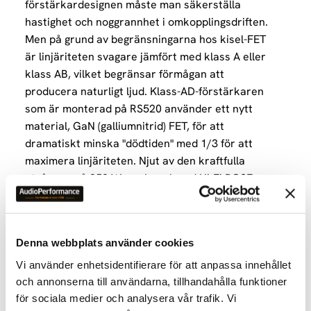
förstärkardesignen måste man säkerställa
hastighet och noggrannhet i omkopplingsdriften.
Men på grund av begränsningarna hos kisel-FET
är linjäriteten svagare jämfört med klass A eller
klass AB, vilket begränsar förmågan att
producera naturligt ljud. Klass-AD-förstärkaren
som är monterad på RS520 använder ett nytt
material, GaN (galliumnitrid) FET, för att
dramatiskt minska "dödtiden" med 1/3 för att
maximera linjäriteten. Njut av den kraftfulla
utgången på 250 W per kanal med Hi-Fi ROSE:s
klass-AD-förstärkare som maximerar
driftshastigheten och noggrannheten för att
uppnå den perfekta klass-D-förstärkarstrukturen.
Denna webbplats använder cookies
Vi använder enhetsidentifierare för att anpassa innehållet
Specifikation
och annonserna till användarna, tillhandahålla funktioner
för sociala medier och analysera vår trafik. Vi