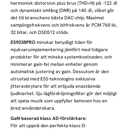
harmonisk distorsion plus brus (THD+N) på -122 ㏈
och dynamiskt omfång (DNR) på 140 ㏈, vilket gör
det till branschens bästa DAC-chip. Maximal
samplingsfrekvens och bitfrekvens är PCM 768 ㎑,
32 bitar, och DSD512 stöds.
ES9038PRO
minskar betydligt tiden för
mjukvaruimplementering jämfört med tidigare
produkter för att minska systemkostnaden, och
minimerar gain-fel mellan enheter genom
automatisk justering av gain. Dessutom är den
utrustad med ESS-teknologins exklusiva
jitteravbrytare för att erbjuda enastående
ljudklarhet. Sju lågfördröjningsfilter gör det möjligt
att spela musik som uppfyller behoven hos en
bred användarskara.
GaN-baserad klass AD-förstärkare:
För att uppnå den perfekta klass-D-