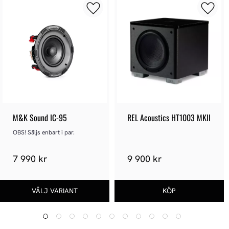
M&K Sound IC-95
REL Acoustics HT1003 MKII
OBS! Säljs enbart i par.
7 990 kr
9 900 kr