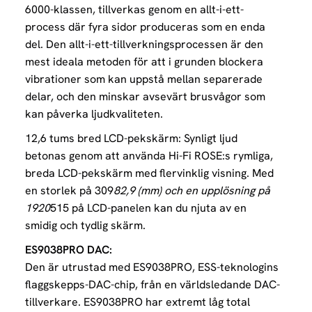
6000-klassen, tillverkas genom en allt-i-ett-
process där fyra sidor produceras som en enda
del. Den allt-i-ett-tillverkningsprocessen är den
mest ideala metoden för att i grunden blockera
vibrationer som kan uppstå mellan separerade
delar, och den minskar avsevärt brusvågor som
kan påverka ljudkvaliteten.
12,6 tums bred LCD-pekskärm: Synligt ljud
betonas genom att använda Hi-Fi ROSE:s rymliga,
breda LCD-pekskärm med flervinklig visning. Med
en storlek på 309
82,9 (mm) och en upplösning på
1920
515 på LCD-panelen kan du njuta av en
smidig och tydlig skärm.
ES9038PRO DAC:
Den är utrustad med ES9038PRO, ESS-teknologins
flaggskepps-DAC-chip, från en världsledande DAC-
tillverkare. ES9038PRO har extremt låg total