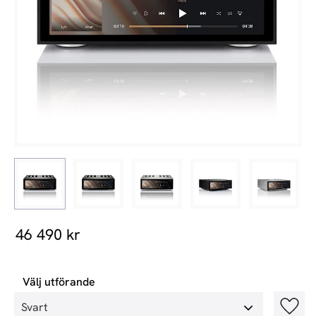
46 490
kr
Välj utförande
Lägg t