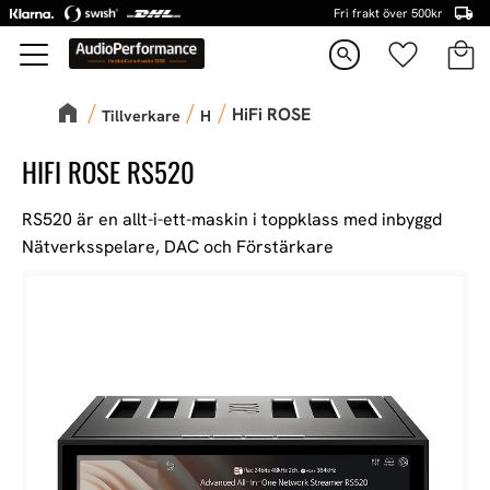
Fri frakt över 500kr
Kundva
Favorite
Meny
search
HiFi ROSE
Tillverkare
H
HIFI ROSE RS520
RS520 är en allt-i-ett-maskin i toppklass med inbyggd
Nätverksspelare, DAC och Förstärkare