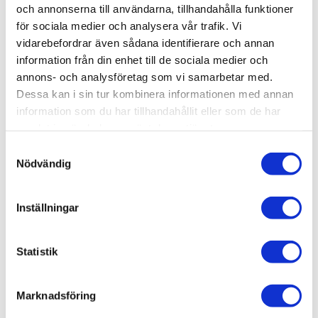
och annonserna till användarna, tillhandahålla funktioner
7 990
kr
för sociala medier och analysera vår trafik. Vi
vidarebefordrar även sådana identifierare och annan
information från din enhet till de sociala medier och
annons- och analysföretag som vi samarbetar med.
Dessa kan i sin tur kombinera informationen med annan
OMDÖMEN
information som du har tillhandahållit eller som de har
samlat in när du har använt deras tjänster.
Du
S
Nödvändig
a
m
t
Inställningar
y
c
Bli den första att lämna ett omdöme.
k
Statistik
e
s
Marknadsföring
v
LIKNANDE PRODUKTER