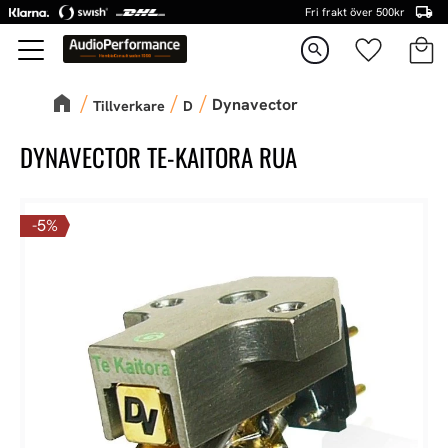
Fri frakt över 500kr
Kundva
Favorite
Meny
search
Dynavector
Tillverkare
D
DYNAVECTOR TE-KAITORA RUA
5
%