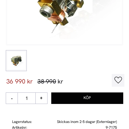
Nedsatt pris:
36 990
kr
Ordinarie pris:
38 990
kr
Lägg t
-
+
Lagerstatus
Skickas inom 2-5 dagar (Externlager)
Artikelnr
9-7175