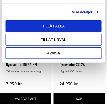
a
l
Visa detaljer
TILLÅT ALLA
TILLÅT URVAL
AVVISA
Dynavector 10X5A H/L
Dynavector XX-2A
Två versioner – samma magi
Lågnivå MC pickup
7 990 kr
24 990 kr