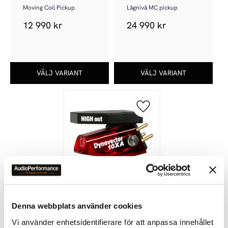
Moving Coil Pickup
Lågnivå MC pickup
12 990
kr
24 990
kr
Lägg till i favoriter
DYNAVECTOR 10X5A H/L
Denna webbplats använder cookies
Två versioner – samma 
Vi använder enhetsidentifierare för att anpassa innehållet
magi