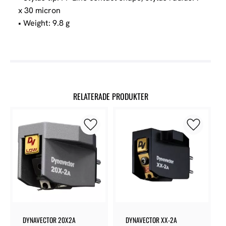
x 30 micron
• Weight: 9.8 g
RELATERADE PRODUKTER
Lägg till i favoriter
Lägg till 
DYNAVECTOR 20X2A
DYNAVECTOR XX-2A