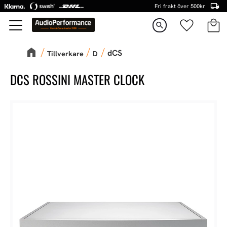
Fri frakt över 500kr
Kundva
Favorite
Meny
search
dCS
Tillverkare
D
DCS ROSSINI MASTER CLOCK