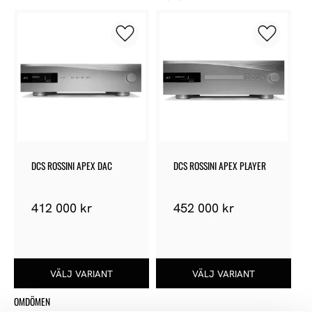
Lägg till i favoriter
Lägg till 
DCS ROSSINI APEX DAC
DCS ROSSINI APEX PLAYER
412 000
kr
452 000
kr
OMDÖMEN