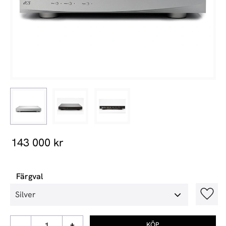
143 000
kr
Färgval
Lägg t
-
+