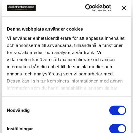
Du
Denna webbplats använder cookies
Vi använder enhetsidentifierare för att anpassa innehållet
och annonserna till användarna, tillhandahålla funktioner
Bli den första att lämna ett omdöme.
för sociala medier och analysera vår trafik. Vi
vidarebefordrar även sådana identifierare och annan
information från din enhet till de sociala medier och
annons- och analysföretag som vi samarbetar med.
Dessa kan i sin tur kombinera informationen med annan
LIKNANDE PRODUKTER
information som du har tillhandahållit eller som de har
samlat in när du har använt deras tjänster.
S
Nödvändig
a
m
t
Inställningar
y