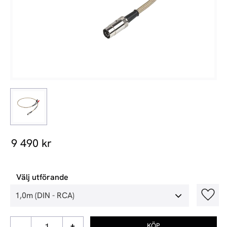
9 490
kr
Välj utförande
Lägg t
-
+