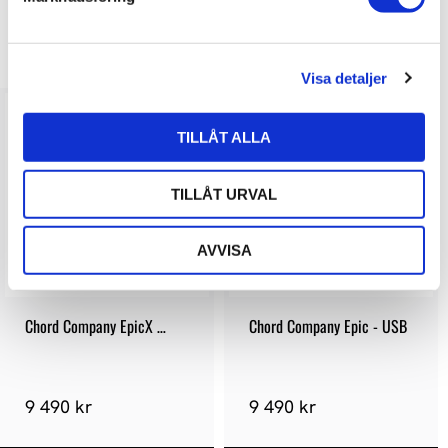
v
a
LIKNANDE PRODUKTER
l
Visa detaljer
TILLÅT ALLA
TILLÅT URVAL
AVVISA
Chord Company EpicX 
Chord Company Epic - USB
ARAY RCA
9 490 kr
9 490 kr