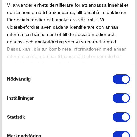
CHORD COMPANY EPICXL 
Vi använder enhetsidentifierare för att anpassa innehållet
SPEAKER CABLE
och annonserna till användarna, tillhandahålla funktioner
för sociala medier och analysera vår trafik. Vi
10 790
kr
vidarebefordrar även sådana identifierare och annan
information från din enhet till de sociala medier och
annons- och analysföretag som vi samarbetar med.
Dessa kan i sin tur kombinera informationen med annan
information som du har tillhandahållit eller som de har
OMDÖMEN
samlat in när du har använt deras tjänster.
S
Du
Nödvändig
a
m
t
Inställningar
y
c
k
Statistik
Bli den första att lämna ett omdöme.
e
s
Marknadsföring