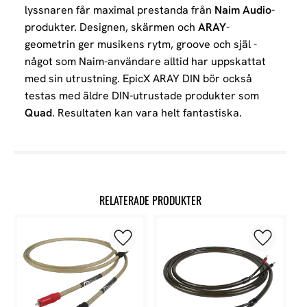
lyssnaren får maximal prestanda från
Naim Audio
-
produkter.
Designen, skärmen och
ARAY
-
geometrin ger musikens rytm, groove och själ -
något som Naim-användare alltid har uppskattat
med sin utrustning. EpicX ARAY DIN bör också
testas med äldre DIN-utrustade produkter som
Quad
. Resultaten kan vara helt fantastiska.
RELATERADE PRODUKTER
Lägg till i favoriter
Lägg till 