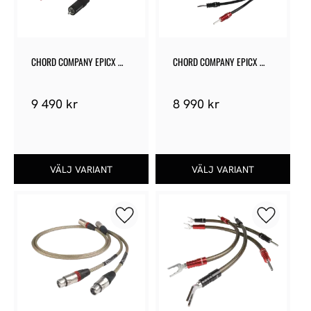
CHORD COMPANY EPICX 
CHORD COMPANY EPICX 
ARAY RCA
SPEAKER CABLE
9 490
kr
8 990
kr
Lägg till i favoriter
Lägg till 