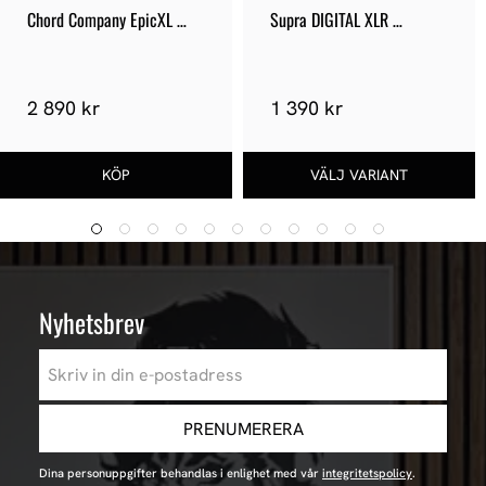
Chord Company EpicXL 
Supra DIGITAL XLR 
Jumpers
EXCALIBUR RHODIUM
2 890 kr
1 390 kr
Nyhetsbrev
PRENUMERERA
Dina personuppgifter behandlas i enlighet med vår
integritetspolicy
.