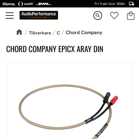
Fri frakt över 500kr
Kundva
Favorite
Meny
search
Chord Company
Tillverkare
C
CHORD COMPANY EPICX ARAY DIN