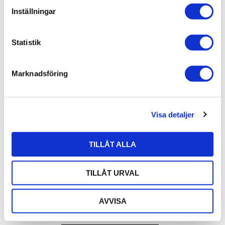
t
Inställningar
y
c
k
Statistik
8
%
e
s
Lägg till i favoriter
Marknadsföring
v
a
l
Visa detaljer
TILLÅT ALLA
CHORD COMPANY M6 EPIC 
POWER PACK
TILLÅT URVAL
44 990
kr
49 000
kr
AVVISA