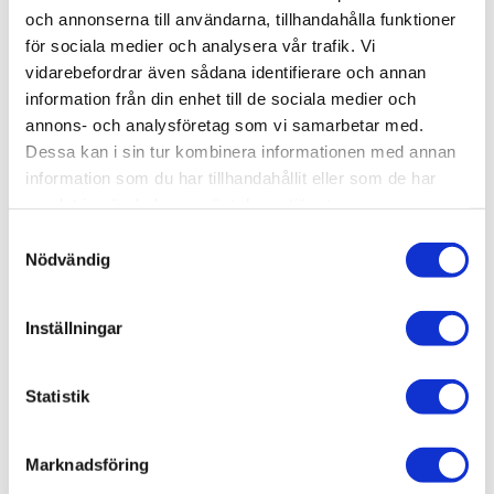
och annonserna till användarna, tillhandahålla funktioner
3 490
kr
för sociala medier och analysera vår trafik. Vi
vidarebefordrar även sådana identifierare och annan
information från din enhet till de sociala medier och
annons- och analysföretag som vi samarbetar med.
Dessa kan i sin tur kombinera informationen med annan
information som du har tillhandahållit eller som de har
OMDÖMEN
samlat in när du har använt deras tjänster.
Du
S
Nödvändig
a
m
t
Inställningar
y
c
Bli den första att lämna ett omdöme.
k
Statistik
e
s
Marknadsföring
v