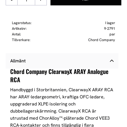
Lagerstatus
I lager
Artikelnr
9-2791
Antal
par
Tillverkare
Chord Company
Allmänt
Chord Company ClearwayX ARAY Analogue
RCA
Handbyggd i Storbritannien, ClearwayX ARAY RCA
har ARAY-ledar­geometri, kraftiga OFC-ledare,
uppgraderad XLPE-isolering och
dubbellagerskärmning.
ClearwayX RCA är
utrustad med ChorAlloy™-pläterade Chord VEE3
RCA-kontakter och finns tillgänglig i flera