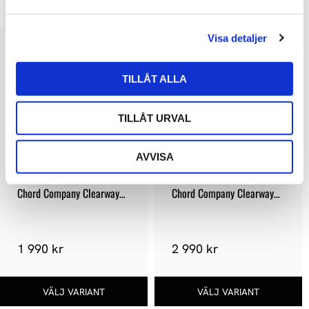
LIKNANDE PRODUKTER
a
l
Visa detaljer
TILLÅT ALLA
TILLÅT URVAL
AVVISA
Chord Company ClearwayX 
Chord Company ClearwayX 
ARAY subwoofer
ARAY XLR
1 990 kr
2 990 kr