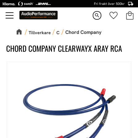
Fri frakt över 500kr
Kundva
Favorite
Meny
search
Chord Company
Tillverkare
C
CHORD COMPANY CLEARWAYX ARAY RCA