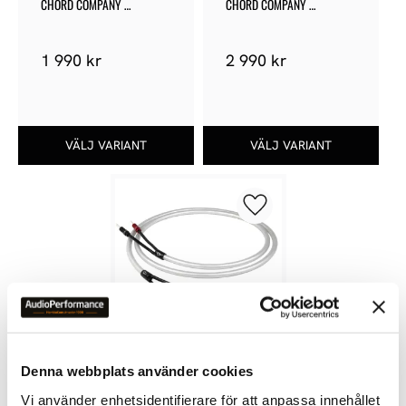
CHORD COMPANY 
CHORD COMPANY 
CLEARWAYX ARAY 
CLEARWAYX ARAY XLR
SUBWOOFER
1 990
kr
2 990
kr
Lägg till i favoriter
Denna webbplats använder cookies
CHORD COMPANY 
CLEARWAYX SPEAKER 
Vi använder enhetsidentifierare för att anpassa innehållet
CABLE