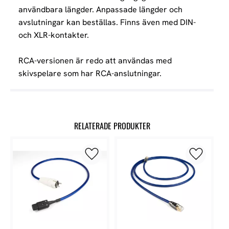
användbara längder. Anpassade längder och
avslutningar kan beställas. Finns även med DIN-
och XLR-kontakter.
RCA-versionen är redo att användas med
skivspelare som har RCA-anslutningar.
RELATERADE PRODUKTER
Lägg till i favoriter
Lägg till 