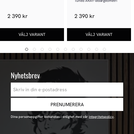
Tuned ARAY-ledargeometri
2 390 kr
2 390 kr
Nyhetsbrev
PRENUMERERA
Dina personuppgifter behandlas i enlighet med vår
integritetspolicy
.