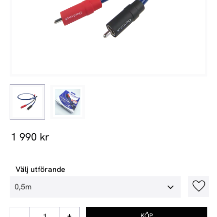
1 990
kr
Välj utförande
Lägg t
-
+