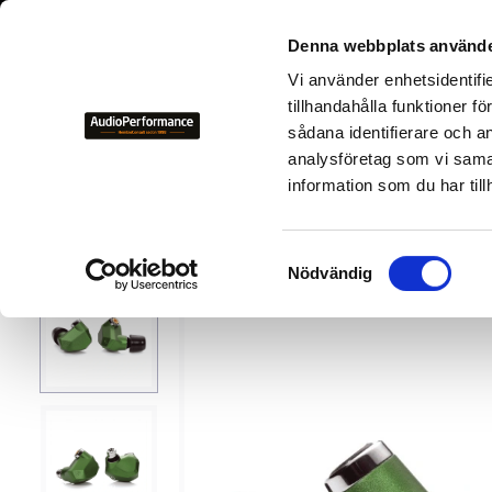
+46 700-
Denna webbplats använde
Vi använder enhetsidentifi
NYHETER
KAMPANJER
BEGAGNAD HIFI
TILLVER
tillhandahålla funktioner f
sådana identifierare och a
analysföretag som vi sama
Tillverkare
C
Campfire 
information som du har till
13
%
S
Nödvändig
a
m
t
y
c
k
e
s