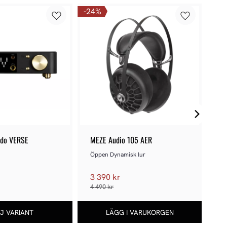
24
%
ndo VERSE
MEZE Audio 105 AER
No
Öppen Dynamisk lur
3 390 kr
r
8
4 490 kr