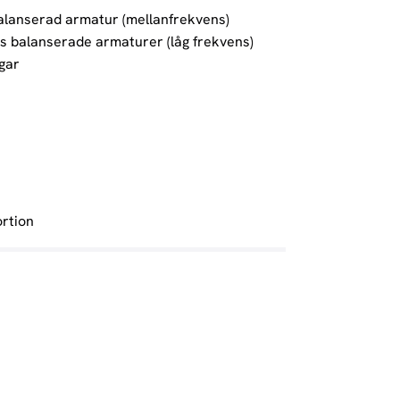
lanserad armatur (mellanfrekvens)
 balanserade armaturer (låg frekvens)
gar
ortion