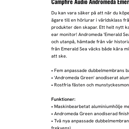
Campfire Audio Andromeda Emer
Du kan vara säker på att när du köpe
ägare till en hörlurar i världsklass f
produkter den skapar.
Ett helt nytt k
ear monitor! Andromeda 'Emerald Sea'
och utanpå, hämtade från vår histori
från Emerald Sea väcks både kära m
att ske.
• Fem anpassade dubbelmembrans b
• 'Andromeda Green' anodiserat alum
• Rostfria fästen och munstyckesmon
Funktioner:
• Maskinbearbetat aluminiumhölje med
• Andromeda Green anodiserad finis
• Två nya anpassade dubbelmembrans
frekvens)