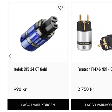
IsoTek C15 24 CT Gold
Furutech FI-E46 NCF - 
990 kr
2 750 kr