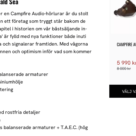
ald Sea
r en Campfire Audio-hörlurar är du stolt
rån ett företag som tryggt står bakom de
apitel i historien om vår bästsäljande in-
 är fylld med nya funktioner både inuti
a och signalerar framtiden. Med vågorna
CAMPFIRE AU
HOLOCENE
innen och optimism inför vad som kommer
5 990
k
8 000
kr
alanserade armaturer
iniumhölje
tering
 rostfria detaljer
h
 balanserade armaturer + T.A.E.C. (hög