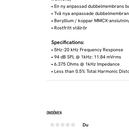
• En ny anpassad dubbelmembrans ba
• Två nya anpassade dubbelmembrans
• Beryllium / koppar MMCX-anslutnin
• Rostfritt stålrör
Specifications:
• 5Hz–20 kHz Frequency Response
• 94 dB SPL @ 1kHz: 11.84 mVrms
• 6.375 Ohms @ 1kHz Impedance
• Less than 0.5% Total Harmonic Dist
OMDÖMEN
Du