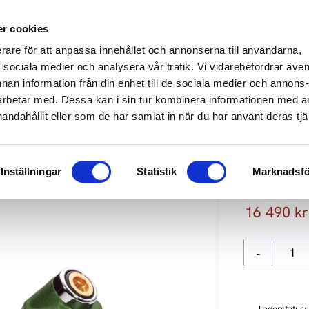
649 610
info@audioperformance.se
Mån-Fre: 11.00-18.00, Lördagar: S
r cookies
erare för att anpassa innehållet och annonserna till användarna,
KARE
SKIVSPELARE
STEREO
HEMMABIO
HÖGTAL
ör sociala medier och analysera vår trafik. Vi vidarebefordrar äve
nnan information från din enhet till de sociala medier och annons
rbetar med. Dessa kan i sin tur kombinera informationen med 
Audio
handahållit eller som de har samlat in när du har använt deras tjä
CAMPFIRE
SEA
Inställningar
Statistik
Marknadsfö
Nedsatt p
16 490
kr
-
Lagerstatus