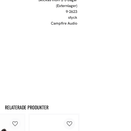
(Externlager)
9-2623
styck
Campfire Audio
RELATERADE PRODUKTER
Lägg till i favoriter
Lägg till i favoriter