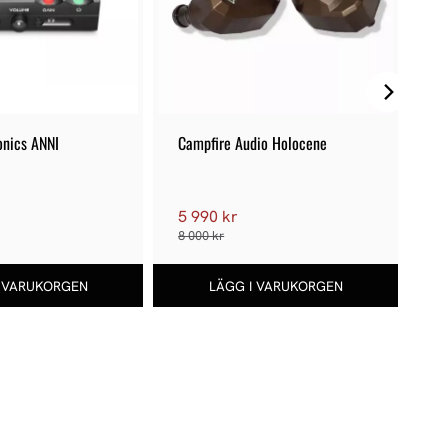
onics ANNI
Campfire Audio Holocene
Ch
5 990 kr
r
2
8 000 kr