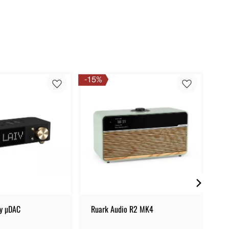
15
%
y µDAC
Ruark Audio R2 MK4
Fi