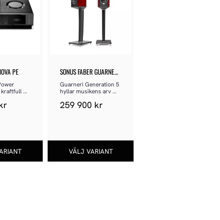
NOVA PE
SONUS FABER GUARNERI 
HOMAGE G5
Power 
Guarneri Generation 5 
raftfull 
hyllar musikens arv 
n
genom en oöverträffad 
kr
259 900
kr
kombination av 
ljudkvalitet och design.