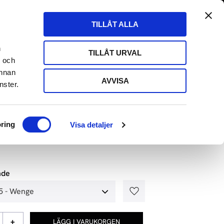
tängt till 29/8
Fri frakt över 500kr
Kundvagn
Favoriter
TILLÅT ALLA
Butik
Logga in
ARE
HIFI HÖRLURAR
HIFI KABLAR
EVENT
n
TILLÅT URVAL
- och
annan
AVVISA
nster.
ORMANCE - HIFI-PAKET 112
ring
Visa detaljer
r
nde
Lägg till i favoriter
+