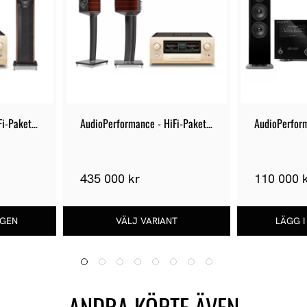
i-Paket 
AudioPerformance - HiFi-Paket 
AudioPerform
103
125
435 000 kr
110 000 
ANDRA KÖPTE ÄVEN