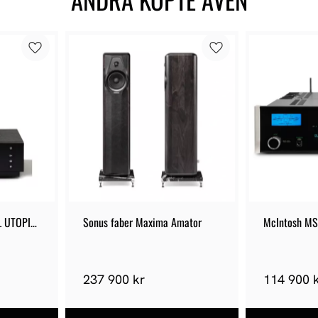
 UTOPIA 
Sonus faber Maxima Amator
McIntosh M
237 900 kr
114 900 