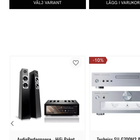
10
%
AudioPerformance - HiFi-Paket 
Technics SU-G700M2 &