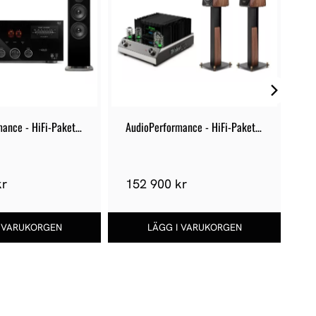
ance - HiFi-Paket 
AudioPerformance - HiFi-Paket 
Au
124
11
kr
152 900 kr
1