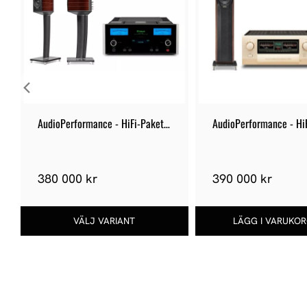
AudioPerformance - HiFi-Paket 
AudioPerformance - HiF
4
86
380 000 kr
390 000 kr