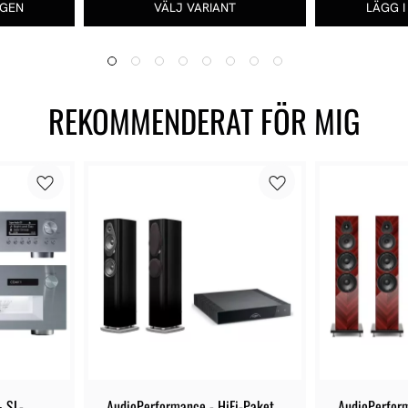
REKOMMENDERAT FÖR MIG
 SL-
AudioPerformance - HiFi-Paket 
AudioPerform