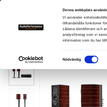
+46 700-
Denna webbplats använde
Vi använder enhetsidentifi
NYHETER
KAMPANJER
BEGAGNAD HIFI
TILLVER
tillhandahålla funktioner f
sådana identifierare och a
analysföretag som vi sama
Tillverkare
A
AudioPer
information som du har till
S
Nödvändig
a
m
t
y
c
k
e
s