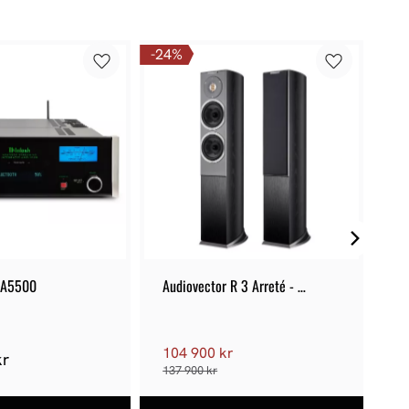
24
%
SA5500
Audiovector R 3 Arreté - 
Te
Kampanj
104 900 kr
kr
3
137 900 kr