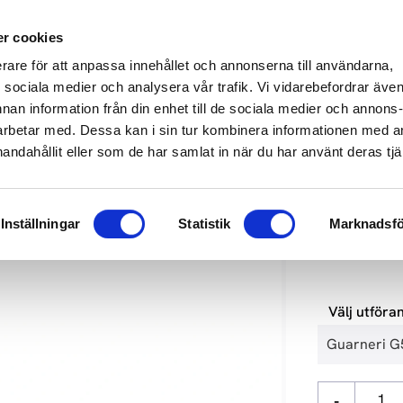
649 610
info@audioperformance.se
Mån-Fre: 11.00-18.00, Lördagar: S
r cookies
erare för att anpassa innehållet och annonserna till användarna,
KARE
SKIVSPELARE
STEREO
HEMMABIO
HÖGTAL
ör sociala medier och analysera vår trafik. Vi vidarebefordrar äve
nnan information från din enhet till de sociala medier och annons
rbetar med. Dessa kan i sin tur kombinera informationen med 
formance
handahållit eller som de har samlat in när du har använt deras tjä
AUDIOPERF
Inställningar
Statistik
Marknadsfö
385 000
k
Välj utföra
-