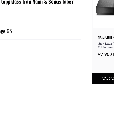
i toppklass från Naim & Sonus faber
age G5
NAIM UNITI 
Uniti Nova 
Edition mer k
än någonsi
97 900