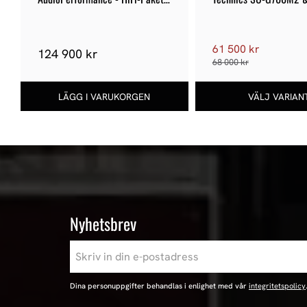
109
G700M2 Bundle
61 500 kr
124 900 kr
68 000 kr
Nyhetsbrev
Dina personuppgifter behandlas i enlighet med vår
integritetspolicy