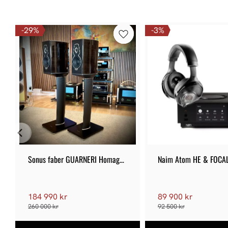
29
%
3
%
Sonus faber GUARNERI Homage 
Naim Atom HE & FOCAL
G5 - Nya
II
184 990 kr
89 900 kr
260 000 kr
92 500 kr