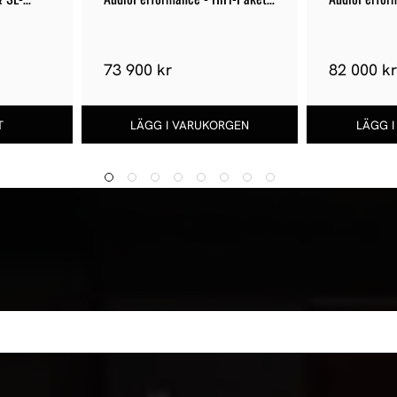
122
118
73 900 kr
82 000 k
.