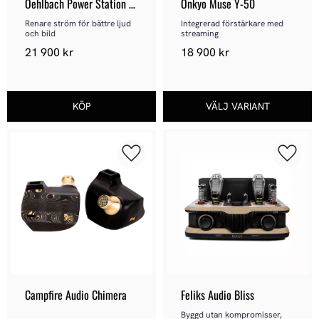
Oehlbach Power Station 
Onkyo Muse Y-50
1009
Renare ström för bättre ljud 
Integrerad förstärkare med 
och bild
streaming
21 900
kr
18 900
kr
Lägg till i favoriter
Lägg ti
Campfire Audio Chimera
Feliks Audio Bliss
Byggd utan kompromisser, 