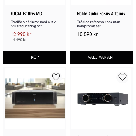
FOCAL Bathys MG - 
Noble Audio FoKus Artemis
Grephen Grey
Trådlösa hörlurar med aktiv 
Trådlös referensklass utan 
brusreducering och 
kompromisser
högupplöst ljud
12 990
kr
10 890
kr
14 490
kr
Lägg till i favoriter
Lägg ti