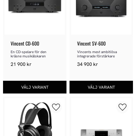
Vincent CD-600
Vincent SV-600
En CD-spelare för den 
Vincents mest ambitiösa 
kräsne musikälskaren
integrerade förstärkare
21 900
kr
34 900
kr
Lägg till i favoriter
Lägg ti