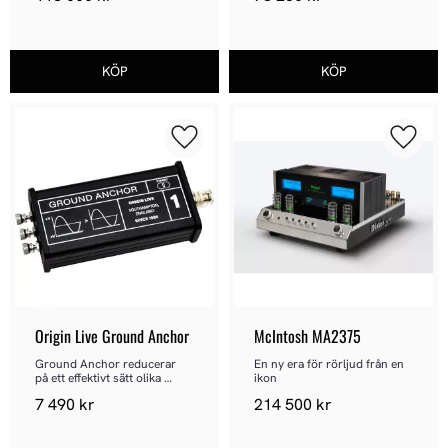
Lägg till i favoriter
Lägg ti
Origin Live Ground Anchor
McIntosh MA2375
Ground Anchor reducerar 
En ny era för rörljud från en 
på ett effektivt sätt olika 
ikon
sorters störningar
7 490
kr
214 500
kr