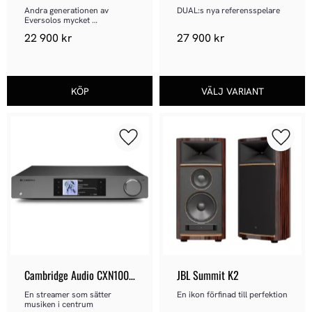
Streamer
Andra generationen av 
DUAL:s nya referensspelare
Eversolos mycket 
uppskattade streaming-
22 900
kr
27 900
kr
DAC/förförstärkare.
Lägg till i favoriter
Lägg ti
Cambridge Audio CXN100 
JBL Summit K2
SE
En streamer som sätter 
En ikon förfinad till perfektion
musiken i centrum