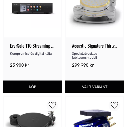
EverSolo T10 Streaming 
Acoustic Signature Thirty 
Transport
NEO
Kompromisslös digital källa
Specialutvecklad 
jubileumsmodell
25 900
kr
299 990
kr
Lägg till i favoriter
Lägg ti