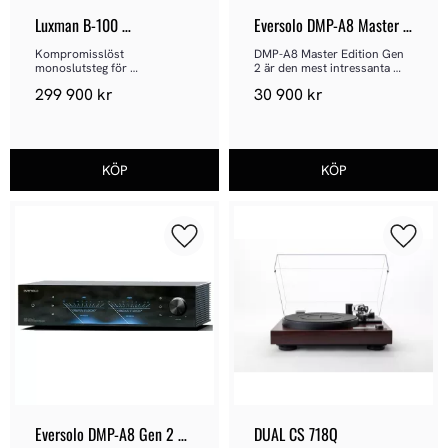
Luxman B-100 
Eversolo DMP-A8 Master 
CENTENNIAL Mono
Edition Gen 2
Kompromisslöst 
DMP-A8 Master Edition Gen 
monoslutsteg för 
2 är den mest intressanta 
referenssystem
modellen i Eversolos 
299 900
kr
30 900
kr
sortiment just nu.
Lägg till i favoriter
Lägg ti
Eversolo DMP-A8 Gen 2 
DUAL CS 718Q