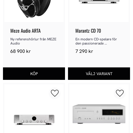
Meze Audio ARTA
Marantz CD 70
Ny referenshörlur från MEZE 
En modern CD-spelare för 
Audio
den passionerade 
musikälskaren
68 900
kr
7 290
kr
Lägg till i favoriter
Lägg ti