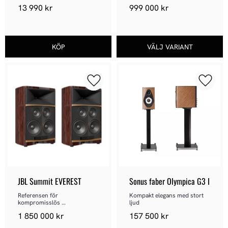
13 990
kr
999 000
kr
Lägg till i favoriter
Lägg ti
JBL Summit EVEREST
Sonus faber Olympica G3 I
Referensen för 
Kompakt elegans med stort 
kompromisslös 
ljud
ljudåtergivning
1 850 000
kr
157 500
kr