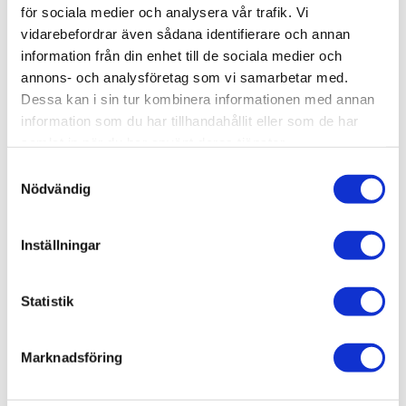
för sociala medier och analysera vår trafik. Vi
vidarebefordrar även sådana identifierare och annan
Lägg till i favoriter
Lägg ti
information från din enhet till de sociala medier och
annons- och analysföretag som vi samarbetar med.
Dessa kan i sin tur kombinera informationen med annan
information som du har tillhandahållit eller som de har
samlat in när du har använt deras tjänster.
S
Nödvändig
a
Dan Clark Audio AEON 
Dan Clark Audio Noire X
m
CORE
t
En ny generation 
Sluten konstruktion. Öppen 
Inställningar
planarmagnetiska hörlurar
ljudbild. En ny referens i sin 
y
klass.
11 490
kr
14 490
kr
c
k
Statistik
e
s
Marknadsföring
v
a