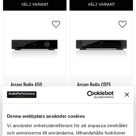
Lägg till i favoriter
Lägg ti
Arcam Radia A50 
Arcam Radia CD25
Signature
Förfinad till den mest 
En ny referens för CD-
ambitiösa integrerade 
uppspelning
förstärkaren Arcam 
32 990
kr
18 995
kr
någonsin har byggt
Denna webbplats använder cookies
Vi använder enhetsidentifierare för att anpassa innehållet
och annonserna till användarna, tillhandahålla funktioner