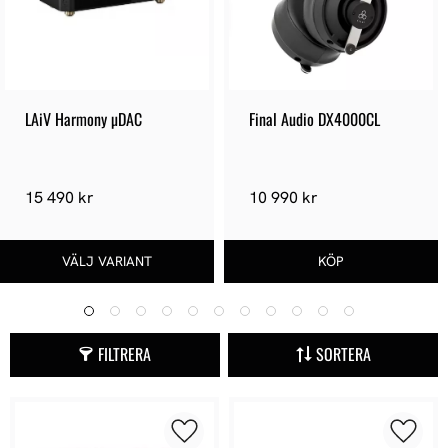
LAiV Harmony µDAC
Final Audio DX4000CL
15 490 kr
10 990 kr
FILTRERA
SORTERA
Lägg till i favoriter
Lägg ti