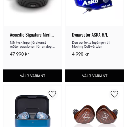
Acoustic Signature Merlin 
Dynavector ASKA H/L
NEO
När tysk ingenjörskonst 
Den perfekta ingången till 
möter passionen för analog 
Moving Coil-världen
musikåtergivning.
47 990
kr
4 990
kr
Lägg till i favoriter
Lägg ti