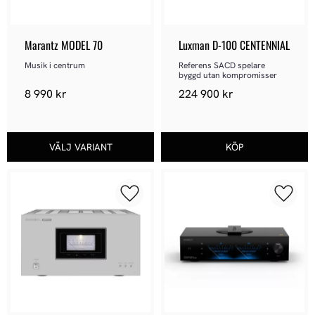
Marantz MODEL 70
Luxman D-100 CENTENNIAL
Musik i centrum
Referens SACD spelare 
byggd utan kompromisser
8 990
kr
224 900
kr
Lägg till i favoriter
Lägg ti