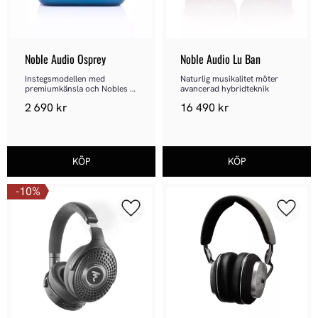
Noble Audio Osprey
Noble Audio Lu Ban
Instegsmodellen med 
Naturlig musikalitet möter 
premiumkänsla och Nobles 
avancerad hybridteknik
audiofila ljudsignatur
2 690
kr
16 490
kr
10
%
Lägg till i favoriter
Lägg ti