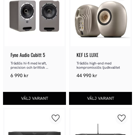
Fyne Audio Cubitt 5
KEF LS LUXE
Trådlös hi-fi med kraft, 
Trådlös high-end med 
precision och brittisk 
kompromisslös ljudkvalitet
ljudkvalitet
6 990
kr
44 990
kr
Lägg till i favoriter
Lägg ti