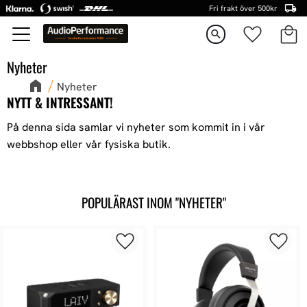
Fri frakt över 500kr
Kundva
Favorite
Meny
search
Nyheter
Nyheter
NYTT & INTRESSANT!
På denna sida samlar vi nyheter som kommit in i vår
webbshop eller vår fysiska butik.
POPULÄRAST INOM "NYHETER"