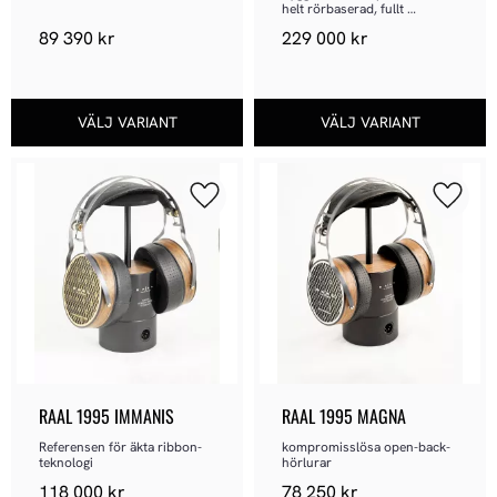
helt rörbaserad, fullt 
balanserad klass A-
89 390
kr
229 000
kr
konstruktion utan 
utgångstransformatorer.
Lägg till i favoriter
Lägg ti
RAAL 1995 IMMANIS
RAAL 1995 MAGNA
Referensen för äkta ribbon-
kompromisslösa open-back-
teknologi
hörlurar
118 000
kr
78 250
kr