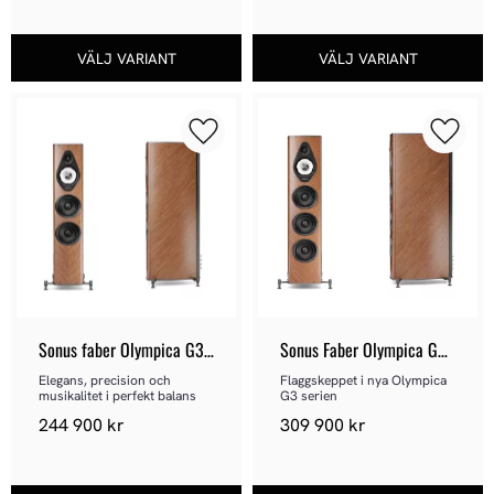
Lägg till i favoriter
Lägg ti
Sonus faber Olympica G3 
Sonus Faber Olympica G3 
III
V
Elegans, precision och 
Flaggskeppet i nya Olympica 
musikalitet i perfekt balans
G3 serien
244 900
kr
309 900
kr